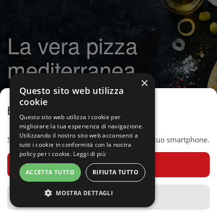
La vera
pizza
mediterranea
×
Questo sito web utilizza
Fatta secondo tradizione e con passione
cookie
Questo sito web utilizza i cookie per
migliorare la tua esperienza di navigazione.
Utilizzando il nostro sito web acconsenti a
tutti i cookie in conformità con la nostra
policy per i cookie.
Leggi di più
ACCETTA TUTTO
RIFIUTA TUTTO
Extral S.r.l. - P.Iva: 04726580162 - Copyright 2022© -
Informativa Privacy
|
Design by
2Bit srl
MOSTRA DETTAGLI